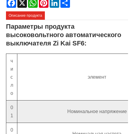
Facebook
X
WhatsApp
Pinterest
LinkedIn
Share
Описание продукта
Параметры продукта
высоковольтного автоматического
выключателя Zi Kai SF6:
ч
и
с
элемент
л
о
0
Номинальное напряжение
1
0
Номинальная частота