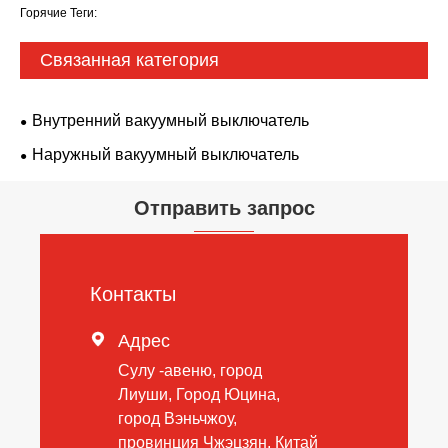
Горячие Теги:
Связанная категория
Внутренний вакуумный выключатель
Наружный вакуумный выключатель
Отправить запрос
Контакты

Адрес
Сулу -авеню, город
Лиуши, Город Юцина,
город Вэньчжоу,
провинция Чжэцзян, Китай