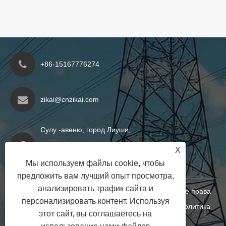
+86-15167776274
zikai@cnzikai.com
Сулу -авеню, город Лиуши,
Город Юцина, город Вэньчжоу,
X
провинция Чжэцзян, Китай
Мы используем файлы cookie, чтобы
предложить вам лучший опыт просмотра,
анализировать трафик сайта и
Copyright © 2024 Shanghai Zikai Electric Co., Ltd. Все права
персонализировать контент. Используя
защищены
Links
|
Sitemap
|
RSS
|
XML
|
политика
этот сайт, вы соглашаетесь на
конфиденциальности
|